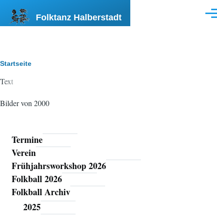
Direkt zum Inhalt
Folktanz Halberstadt
Men
Pfadnavigation
Startseite
Text
Bilder von 2000
Termine
Folktanz
Verein
Halberstadt
Frühjahrsworkshop 2026
Folkball 2026
Folkball Archiv
2025